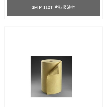
3M P-110T 片狀吸液棉