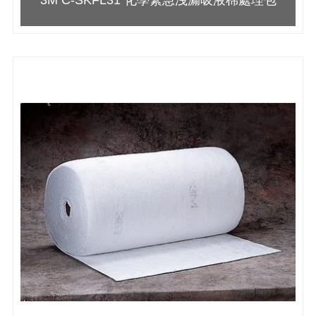
3M C-SKFL31 化學緊急洩漏吸液棉處理包