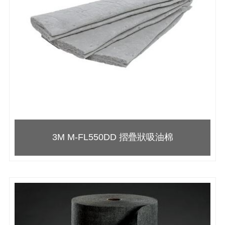
3M M-FL550DD 摺疊狀吸油棉