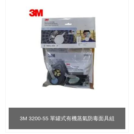
3M 3200-55 單罐式有機蒸氣防毒面具組