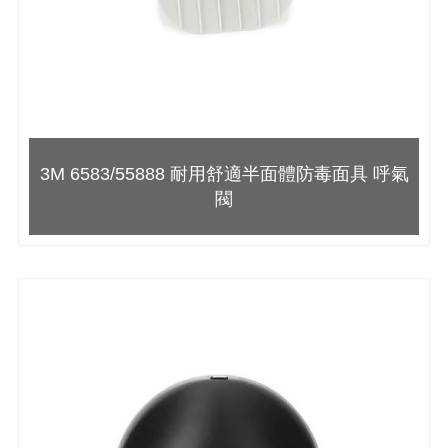
3M 6583/55888 耐用舒適半面體防毒面具 呼氣
閥