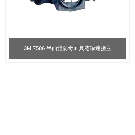
3M 7586 半面體防毒面具濾罐連接座