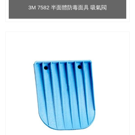
3M 7582 半面體防毒面具 吸氣閥