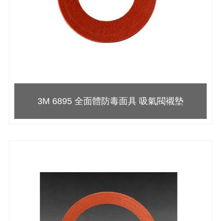
3M 6895 全面體防毒面具 吸氣閥襯墊