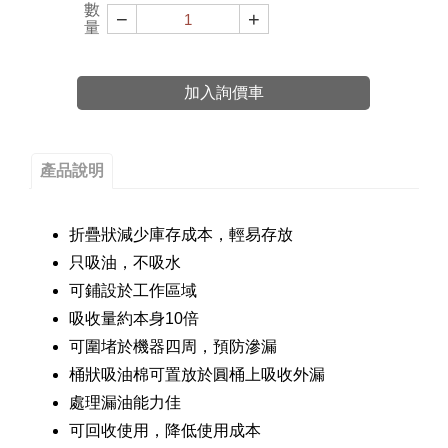
數
−
+
量
加入詢價車
產品說明
折疊狀減少庫存成本，輕易存放
只吸油，不吸水
可鋪設於工作區域
吸收量約本身10倍
可圍堵於機器四周，預防滲漏
桶狀吸油棉可置放於圓桶上吸收外漏
處理漏油能力佳
可回收使用，降低使用成本