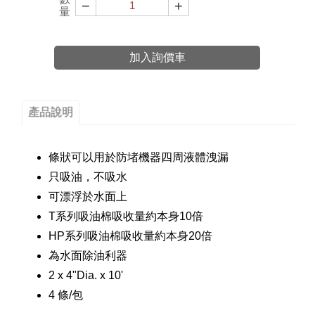
−
+
量
加入詢價車
產品說明
條狀可以用於防堵機器四周液體洩漏
只吸油，不吸水
可漂浮於水面上
T系列吸油棉吸收量約本身10倍
HP系列吸油棉吸收量約本身20倍
為水面除油利器
2 x 4"Dia. x 10'
4 條/包